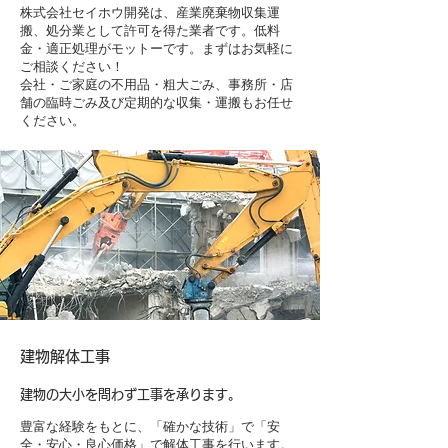
株式会社セイホウ開発は、産業廃棄物収集運
搬、処分業として許可を得た業者です。低料
金・適正処理がモットーです。まずはお気軽に
ご相談ください！
​会社・ご家庭の不用品・粗大ごみ、事務所・店
舗の臨時ごみ及び定期的な収集・運搬もお任せ
ください。
​建物解体工事
建物の大小を問わず工事を承ります。
豊富な経験をもとに、「確かな技術」で「安
全・安心・良心価格」で解体工事を行います。