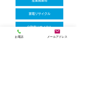
​産業廃棄物
​家電リサイクル
​自動車リサイクル
お電話
メールアドレス
遺品整理
「まごころ」と「責任」をもって迅速・丁寧に
対応